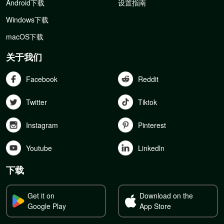
Android下载
设置指南
Windows下载
macOS下载
关于我们
Facebook
Reddit
Twitter
Tiktok
Instagram
Pinterest
Youtube
Linkedln
下载
Get it on
Download on the
Google Play
App Store