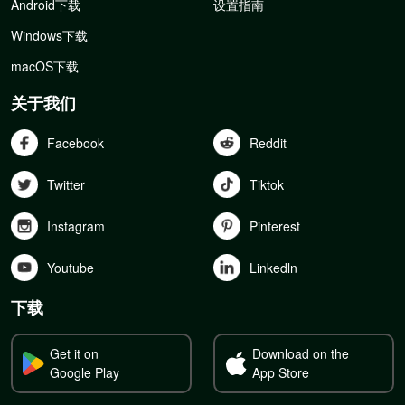
Android下载
设置指南
Windows下载
macOS下载
关于我们
Facebook
Reddit
Twitter
Tiktok
Instagram
Pinterest
Youtube
Linkedln
下载
Get it on
Download on the
Google Play
App Store