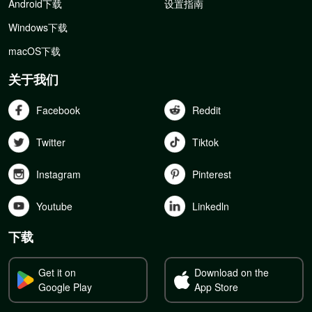
Android下载
设置指南
Windows下载
macOS下载
关于我们
Facebook
Reddit
Twitter
Tiktok
Instagram
Pinterest
Youtube
Linkedln
下载
Get it on
Download on the
Google Play
App Store