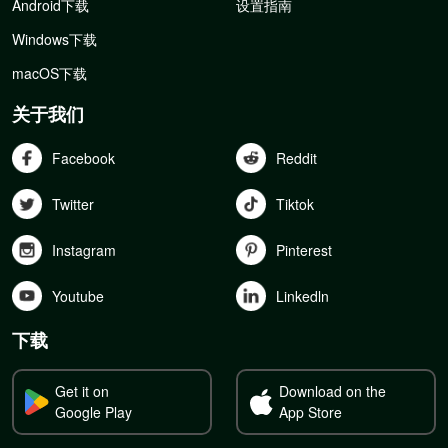
Android下载
设置指南
Windows下载
macOS下载
关于我们
Facebook
Reddit
Twitter
Tiktok
Instagram
Pinterest
Youtube
Linkedln
下载
Get it on
Download on the
Google Play
App Store