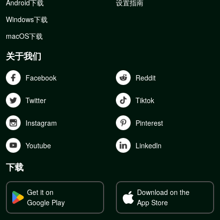
Android下载
设置指南
Windows下载
macOS下载
关于我们
Facebook
Reddit
Twitter
Tiktok
Instagram
Pinterest
Youtube
Linkedln
下载
Get it on
Download on the
Google Play
App Store