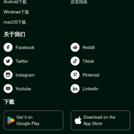
Android下载
设置指南
Windows下载
macOS下载
关于我们
Facebook
Reddit
Twitter
Tiktok
Instagram
Pinterest
Youtube
Linkedln
下载
Get it on
Download on the
Google Play
App Store