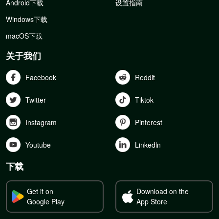
Android下载
设置指南
Windows下载
macOS下载
关于我们
Facebook
Reddit
Twitter
Tiktok
Instagram
Pinterest
Youtube
Linkedln
下载
Get it on
Download on the
Google Play
App Store