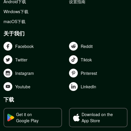
Android下载
设置指南
Windows下载
macOS下载
关于我们
Facebook
Reddit
Twitter
Tiktok
Instagram
Pinterest
Youtube
Linkedln
下载
Get it on
Download on the
Google Play
App Store