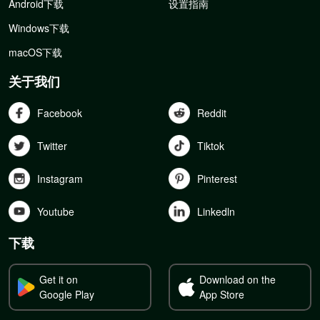
Android下载
设置指南
Windows下载
macOS下载
关于我们
Facebook
Reddit
Twitter
Tiktok
Instagram
Pinterest
Youtube
Linkedln
下载
Get it on
Download on the
Google Play
App Store