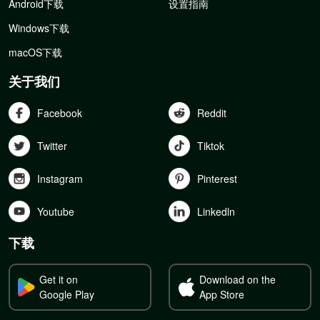
Android下载
设置指南
Windows下载
macOS下载
关于我们
Facebook
Reddit
Twitter
Tiktok
Instagram
Pinterest
Youtube
Linkedln
下载
Get it on
Download on the
Google Play
App Store