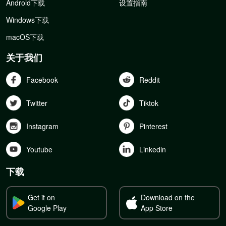
Android下载
设置指南
Windows下载
macOS下载
关于我们
Facebook
Reddit
Twitter
Tiktok
Instagram
Pinterest
Youtube
Linkedln
下载
Get it on
Download on the
Google Play
App Store