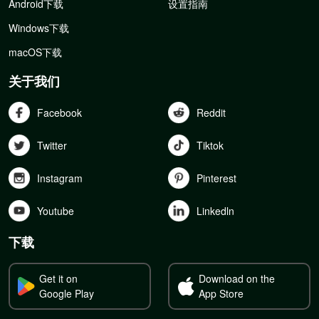
Android下载
设置指南
Windows下载
macOS下载
关于我们
Facebook
Reddit
Twitter
Tiktok
Instagram
Pinterest
Youtube
Linkedln
下载
Get it on
Download on the
Google Play
App Store