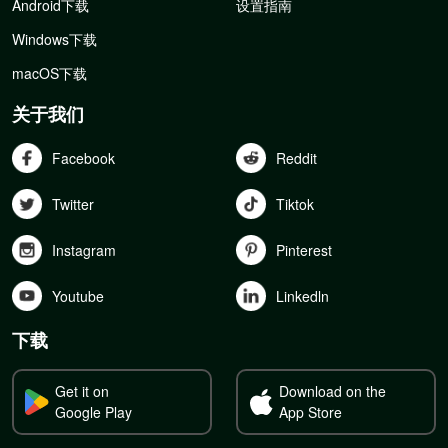
Android下载
设置指南
Windows下载
macOS下载
关于我们
Facebook
Reddit
Twitter
Tiktok
Instagram
Pinterest
Youtube
Linkedln
下载
Get it on
Download on the
Google Play
App Store