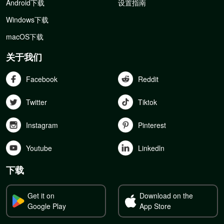
Android下载
设置指南
Windows下载
macOS下载
关于我们
Facebook
Reddit
Twitter
Tiktok
Instagram
Pinterest
Youtube
Linkedln
下载
Get it on
Download on the
Google Play
App Store