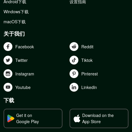
Android下载
设置指南
Windows下载
macOS下载
关于我们
Facebook
Reddit
Twitter
Tiktok
Instagram
Pinterest
Youtube
Linkedln
下载
Get it on
Download on the
Google Play
App Store