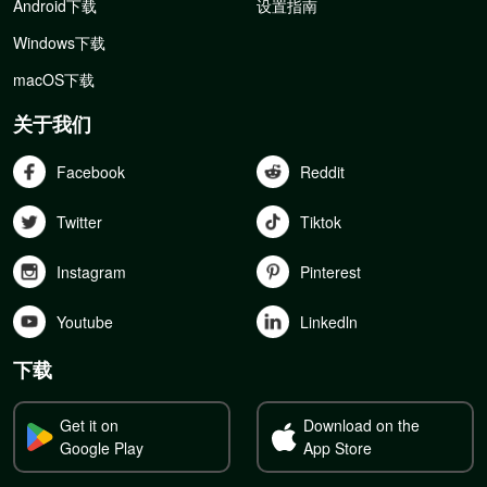
Android下载
设置指南
Windows下载
macOS下载
关于我们
Facebook
Reddit
Twitter
Tiktok
Instagram
Pinterest
Youtube
Linkedln
下载
Get it on
Download on the
Google Play
App Store