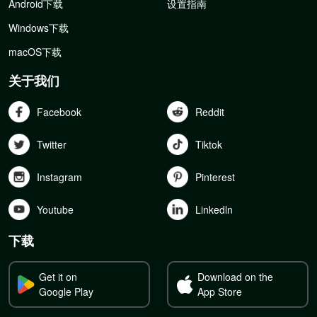
Android下载
设置指南
Windows下载
macOS下载
关于我们
Facebook
Reddit
Twitter
Tiktok
Instagram
Pinterest
Youtube
Linkedln
下载
Get it on
Download on the
Google Play
App Store