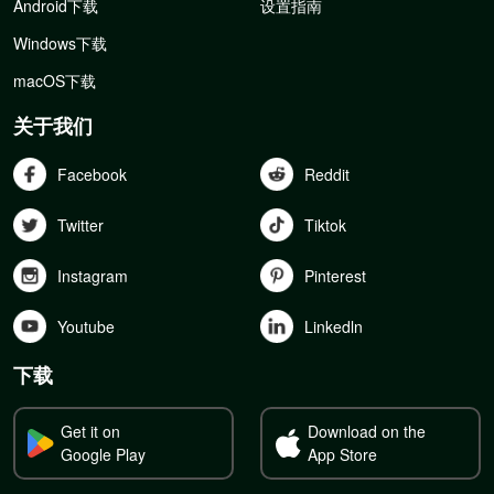
Android下载
设置指南
Windows下载
macOS下载
关于我们
Facebook
Reddit
Twitter
Tiktok
Instagram
Pinterest
Youtube
Linkedln
下载
Get it on
Download on the
Google Play
App Store