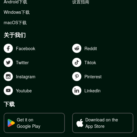
Android下载
设置指南
Windows下载
macOS下载
关于我们
Facebook
Reddit
Twitter
Tiktok
Instagram
Pinterest
Youtube
Linkedln
下载
Get it on
Download on the
Google Play
App Store