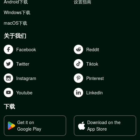
Android下载
设置指南
Windows下载
macOS下载
关于我们
Facebook
Reddit
Twitter
Tiktok
Instagram
Pinterest
Youtube
Linkedln
下载
Get it on
Download on the
Google Play
App Store