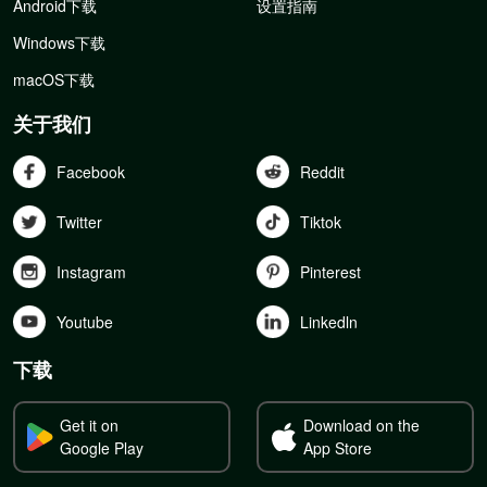
Android下载
设置指南
Windows下载
macOS下载
关于我们
Facebook
Reddit
Twitter
Tiktok
Instagram
Pinterest
Youtube
Linkedln
下载
Get it on
Download on the
Google Play
App Store