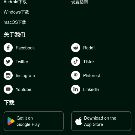
Android下载
设置指南
Windows下载
macOS下载
关于我们
Facebook
Reddit
Twitter
Tiktok
Instagram
Pinterest
Youtube
Linkedln
下载
Get it on
Download on the
Google Play
App Store