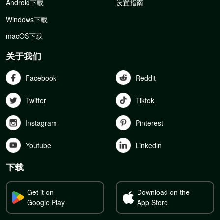
Android下载
设置指南
Windows下载
macOS下载
关于我们
Facebook
Reddit
Twitter
Tiktok
Instagram
Pinterest
Youtube
Linkedln
下载
Get it on
Download on the
Google Play
App Store