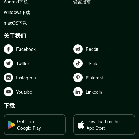
Android下载
设置指南
Windows下载
macOS下载
关于我们
Facebook
Reddit
Twitter
Tiktok
Instagram
Pinterest
Youtube
Linkedln
下载
Get it on
Download on the
Google Play
App Store