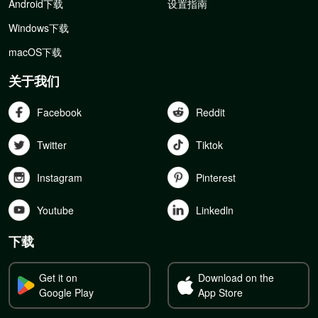
Android下载
设置指南
Windows下载
macOS下载
关于我们
Facebook
Reddit
Twitter
Tiktok
Instagram
Pinterest
Youtube
Linkedln
下载
Get it on
Download on the
Google Play
App Store