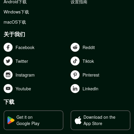
Android下载
设置指南
Windows下载
macOS下载
关于我们
Facebook
Reddit
Twitter
Tiktok
Instagram
Pinterest
Youtube
Linkedln
下载
Get it on
Download on the
Google Play
App Store