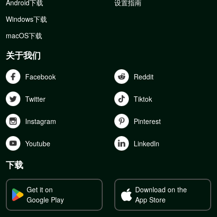
Android下载
设置指南
Windows下载
macOS下载
关于我们
Facebook
Reddit
Twitter
Tiktok
Instagram
Pinterest
Youtube
Linkedln
下载
Get it on
Download on the
Google Play
App Store