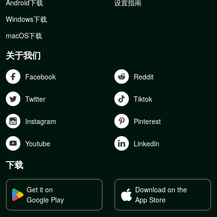
Android下载
设置指南
Windows下载
macOS下载
关于我们
Facebook
Reddit
Twitter
Tiktok
Instagram
Pinterest
Youtube
Linkedln
下载
Get it on
Download on the
Google Play
App Store