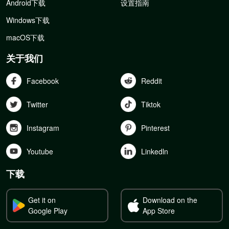
Android下载
设置指南
Windows下载
macOS下载
关于我们
Facebook
Reddit
Twitter
Tiktok
Instagram
Pinterest
Youtube
Linkedln
下载
Get it on
Download on the
Google Play
App Store