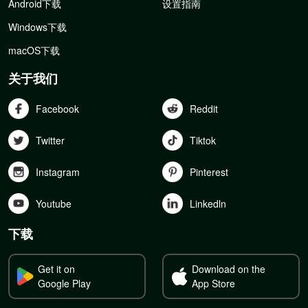
Android下载
设置指南
Windows下载
macOS下载
关于我们
Facebook
Reddit
Twitter
Tiktok
Instagram
Pinterest
Youtube
Linkedln
下载
Get it on
Download on the
Google Play
App Store