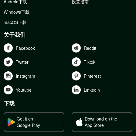
Android下载
设置指南
Windows下载
macOS下载
关于我们
Facebook
Reddit
Twitter
Tiktok
Instagram
Pinterest
Youtube
Linkedln
下载
Get it on
Download on the
Google Play
App Store