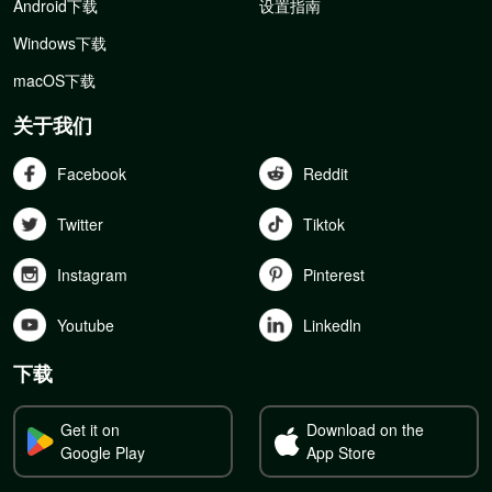
Android下载
设置指南
Windows下载
macOS下载
关于我们
Facebook
Reddit
Twitter
Tiktok
Instagram
Pinterest
Youtube
Linkedln
下载
Get it on
Download on the
Google Play
App Store