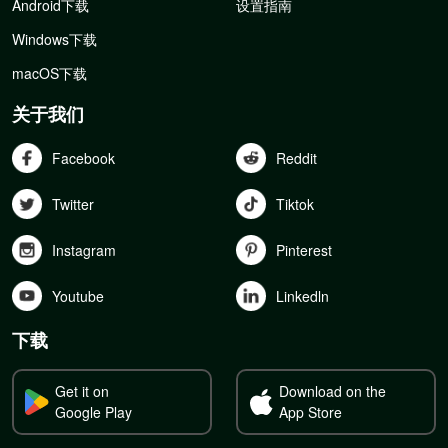
Android下载
设置指南
Windows下载
macOS下载
关于我们
Facebook
Reddit
Twitter
Tiktok
Instagram
Pinterest
Youtube
Linkedln
下载
Get it on
Download on the
Google Play
App Store