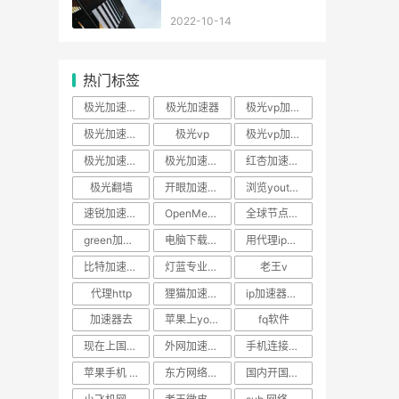
2022-10-14
热门标签
极光加速器官方网站
极光加速器
极光vp加速器
极光加速器下载官网
极光vp
极光vp加速器下载
极光加速器ios
极光加速器官网
红杏加速器下载官方
极光翻墙
开眼加速器官网
浏览youtube加速器推荐
速锐加速ssr官网
OpenMediaVault
全球节点加速器
green加速器下载
电脑下载ssr
用代理ip上网加速软件
比特加速器修改vip时长
灯蓝专业版免费 安卓
老王v
代理http
狸猫加速器安卓版
ip加速器破解
加速器去
苹果上youtube网站加速软件
fq软件
现在上国外的网站加速软件
外网加速器手机永久免费版
手机连接外国网络加速软件
苹果手机 vp
东方网络ssr购买
国内开国外网站加速软件