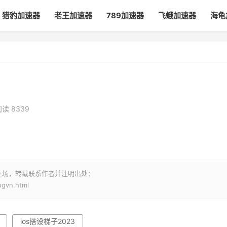
猎豹加速器
老王加速器
789加速器
飞蛾加速器
海龟
读 8339
立场，转载联系作者并注明出处：
ugvn.html
ios搭设梯子2023