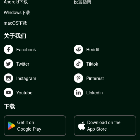
Android下载
设置指南
Windows下载
macOS下载
关于我们
Facebook
Reddit
Twitter
Tiktok
Instagram
Pinterest
Youtube
Linkedln
下载
Get it on
Download on the
Google Play
App Store