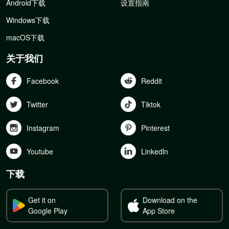
Android下载
设置指南
Windows下载
macOS下载
关于我们
Facebook
Reddit
Twitter
Tiktok
Instagram
Pinterest
Youtube
Linkedln
下载
Get it on
Download on the
Google Play
App Store