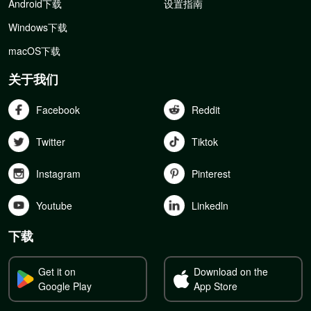
Android下载
设置指南
Windows下载
macOS下载
关于我们
Facebook
Reddit
Twitter
Tiktok
Instagram
Pinterest
Youtube
Linkedln
下载
Get it on
Download on the
Google Play
App Store