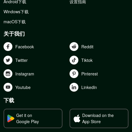
Android下载
设置指南
Windows下载
macOS下载
关于我们
Facebook
Reddit
Twitter
Tiktok
Instagram
Pinterest
Youtube
Linkedln
下载
Get it on
Download on the
Google Play
App Store