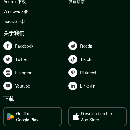
Android下载
设置指南
Windows下载
macOS下载
关于我们
Facebook
Reddit
Twitter
Tiktok
Instagram
Pinterest
Youtube
Linkedln
下载
Get it on
Download on the
Google Play
App Store