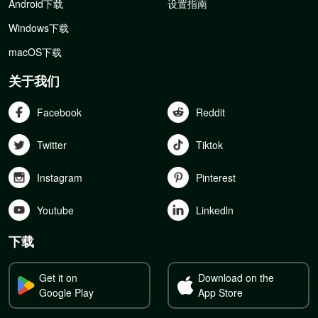
Android下载
设置指南
Windows下载
macOS下载
关于我们
Facebook
Reddit
Twitter
Tiktok
Instagram
Pinterest
Youtube
Linkedln
下载
Get it on
Download on the
Google Play
App Store