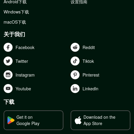
Android下载
设置指南
Windows下载
macOS下载
关于我们
Facebook
Reddit
Twitter
Tiktok
Instagram
Pinterest
Youtube
Linkedln
下载
Get it on
Download on the
Google Play
App Store