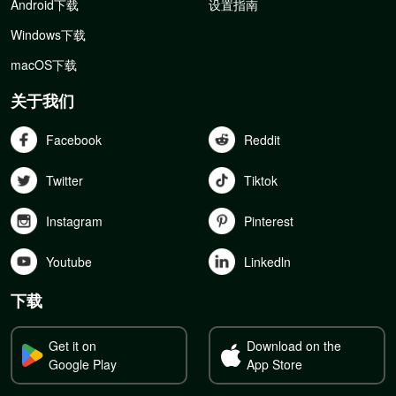
Android下载
设置指南
Windows下载
macOS下载
关于我们
Facebook
Reddit
Twitter
Tiktok
Instagram
Pinterest
Youtube
Linkedln
下载
Get it on
Download on the
Google Play
App Store