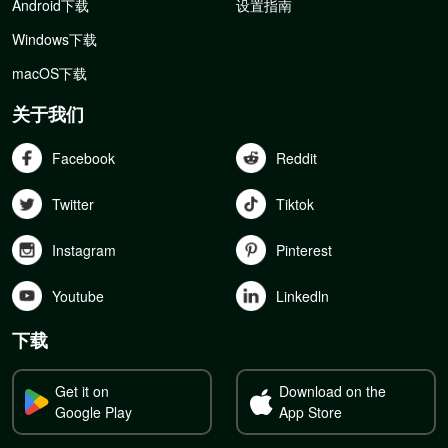
Android下载
设置指南
Windows下载
macOS下载
关于我们
Facebook
Reddit
Twitter
Tiktok
Instagram
Pinterest
Youtube
Linkedln
下载
Get it on
Download on the
Google Play
App Store