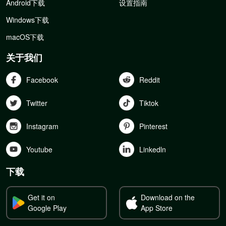
Android下载
设置指南
Windows下载
macOS下载
关于我们
Facebook
Reddit
Twitter
Tiktok
Instagram
Pinterest
Youtube
Linkedln
下载
Get it on
Download on the
Google Play
App Store