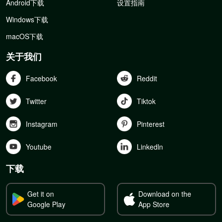
Android下载
设置指南
Windows下载
macOS下载
关于我们
Facebook
Reddit
Twitter
Tiktok
Instagram
Pinterest
Youtube
Linkedln
下载
Get it on
Download on the
Google Play
App Store