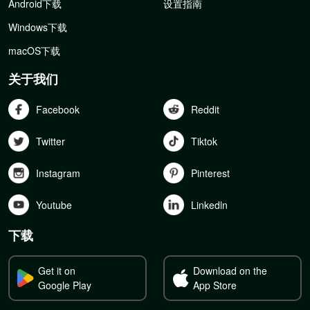
Android下载
设置指南
Windows下载
macOS下载
关于我们
Facebook
Reddit
Twitter
Tiktok
Instagram
Pinterest
Youtube
Linkedln
下载
Get it on
Download on the
Google Play
App Store