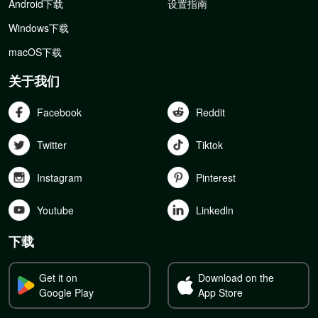
Android下载
设置指南
Windows下载
macOS下载
关于我们
Facebook
Reddit
Twitter
Tiktok
Instagram
Pinterest
Youtube
Linkedln
下载
Get it on
Download on the
Google Play
App Store