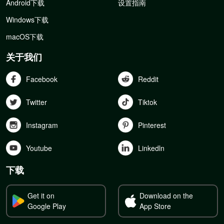
Android下载
设置指南
Windows下载
macOS下载
关于我们
Facebook
Reddit
Twitter
Tiktok
Instagram
Pinterest
Youtube
Linkedln
下载
Get it on
Download on the
Google Play
App Store