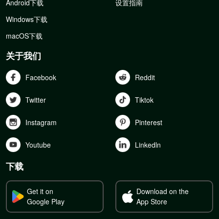
Android下载
设置指南
Windows下载
macOS下载
关于我们
Facebook
Reddit
Twitter
Tiktok
Instagram
Pinterest
Youtube
Linkedln
下载
Get it on
Download on the
Google Play
App Store