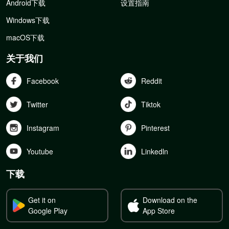
Android下载
设置指南
Windows下载
macOS下载
关于我们
Facebook
Reddit
Twitter
Tiktok
Instagram
Pinterest
Youtube
Linkedln
下载
Get it on
Download on the
Google Play
App Store